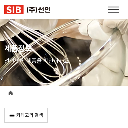
본문 바로가기
홈
페
이
지
네
비
제품정보
게
이
선인만의 제품을 확인하세요
션
카테고리 검색