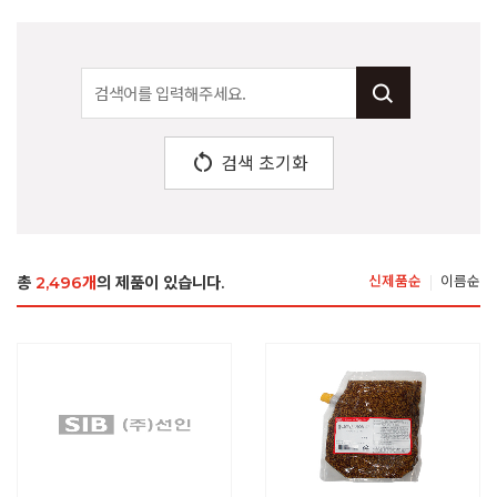
restart_alt
검색 초기화
총
2,496개
의 제품이 있습니다.
신제품순
이름순