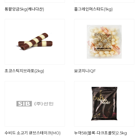
통팥앙금5kg(캐나다산)
홀그레인머스타드(1kg)
초코스틱지브라포(2kg)
보코치니IQF
수비드 소고기 큐브스테이크(MO)
누아58(블록-다크초콜릿)2.5kg