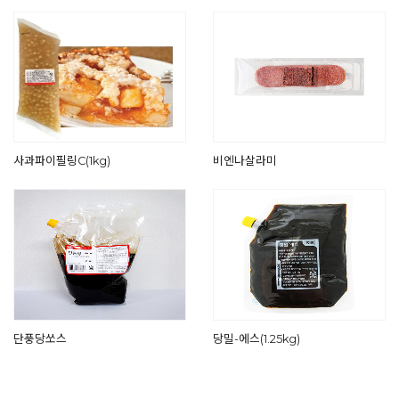
사과파이필링C(1kg)
비엔나살라미
단풍당쏘스
당밀-에스(1.25kg)