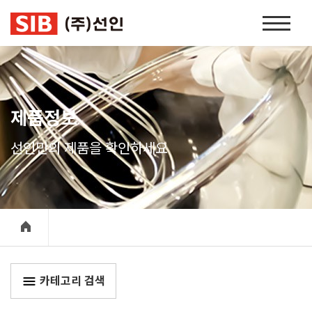
본문 바로가기
홈
페
이
지
네
비
제품정보
게
이
선인만의 제품을 확인하세요
션
카테고리 검색