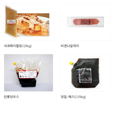
사과파이필링C(1kg)
비엔나살라미
단풍당쏘스
당밀-에스(1.25kg)