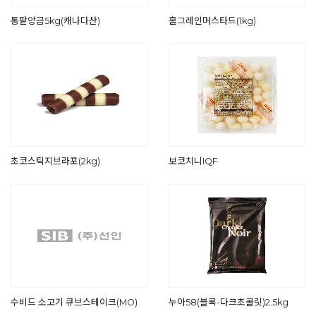
통팥앙금5kg(캐나다산)
홀그레인머스타드(1kg)
초코스틱지브라포(2kg)
보코치니IQF
수비드 소고기 큐브스테이크(MO)
누아58(블록-다크초콜릿)2.5kg