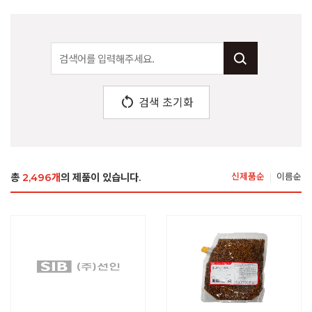
restart_alt
검색 초기화
총
2,496개
의 제품이 있습니다.
신제품순
이름순