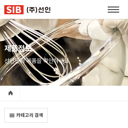
본문 바로가기
홈
페
이
지
네
비
제품정보
게
이
선인만의 제품을 확인하세요
션
카테고리 검색