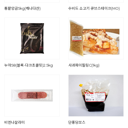
통팥앙금5kg(캐나다산)
수비드 소고기 큐브스테이크(MO)
누아58(블록-다크초콜릿)2.5kg
사과파이필링C(1kg)
비엔나살라미
단풍당쏘스