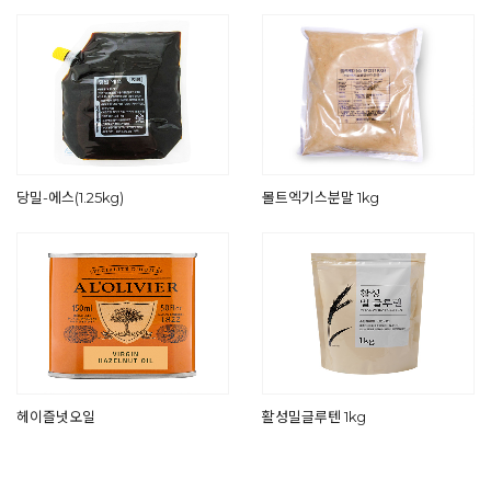
당밀-에스(1.25kg)
몰트엑기스분말 1kg
헤이즐넛오일
활성밀글루텐 1kg