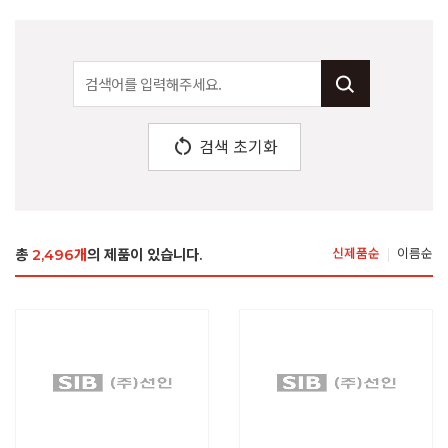
restart_alt
검색 초기화
총
2,496개
의 제품이 있습니다.
신제품순
이름순