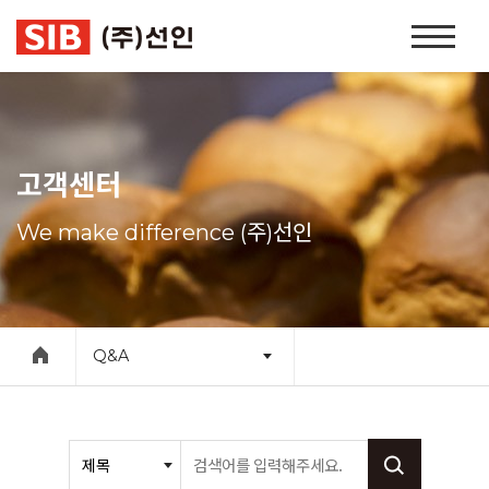
본문 바로가기
홈
페
이
지
네
비
고객센터
게
이
We make difference (주)선인
션
Q&A