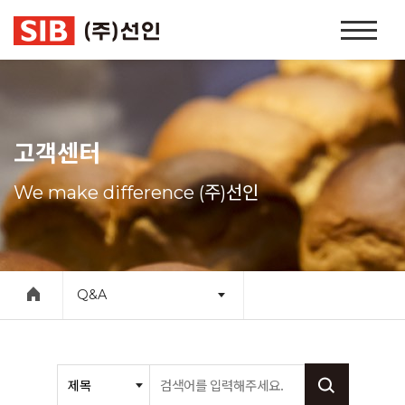
본문 바로가기
홈
페
이
지
네
비
고객센터
게
이
We make difference (주)선인
션
Q&A