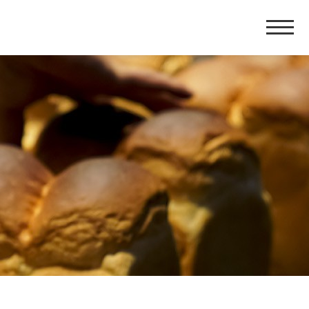
홈
페
이
지
네
비
게
이
션