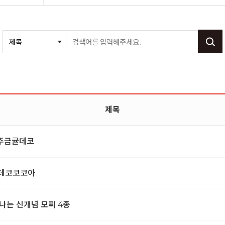
제목
제주금귤데코
 데코코코아
나는 신개념 모찌 4종