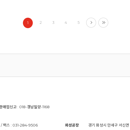
2
3
4
5
1
신판매업신고 : 018-경남밀양-1168
팩스 : 031-284-9506
화성공장
경기 화성시 만세구 서신면 바다뜰