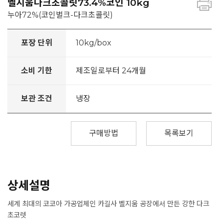
벨지움다크초콜릿73.4%코인 10kg
누아72%(코인벌크-다크초콜릿)
포장 단위
10kg/box
소비 기한
제조일로부터 24개월
보관 조건
냉장
구매방법
목록보기
상세설명
세계 최대의 코코아 가공업체인 카길사 벨지움 공장에서 만든 강한 다크
초코렛