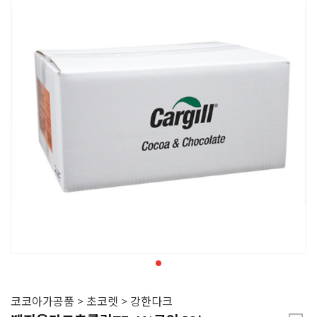
코코아가공품 > 초코렛 > 강한다크