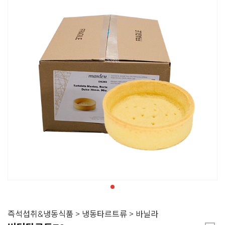
즉석섭취&냉동식품 > 냉동타르트류 > 바닐라