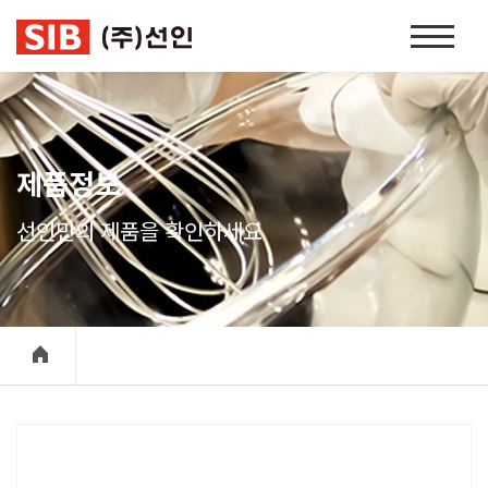
본문 바로가기
홈
페
이
지
네
비
제품정보
게
이
선인만의 제품을 확인하세요
션