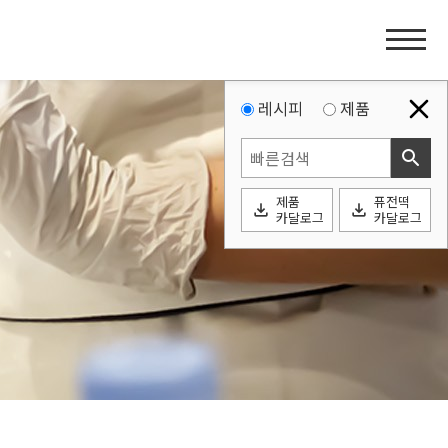
홈
페
이
지
레시피
제품
네
search
비
게
제품
퓨전떡
이
file_download
file_download
카달로그
카달로그
션