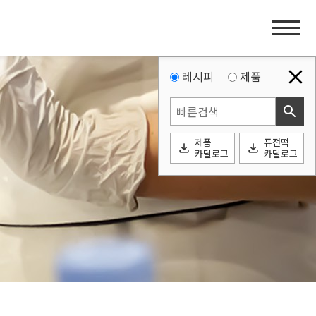
홈
페
이
지
레시피
제품
네
search
비
게
제품
퓨전떡
이
file_download
file_download
카달로그
카달로그
션