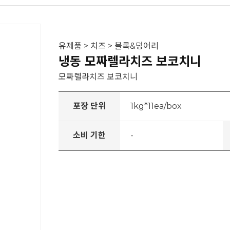
유제품 > 치즈 > 블록&덩어리
냉동 모짜렐라치즈 보코치니
모짜렐라치즈 보코치니
포장 단위
1kg*11ea/box
소비 기한
-