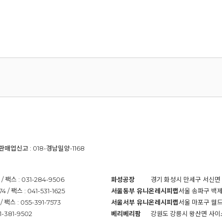
신판매업신고 : 018-경남밀양-1168
팩스 : 031-284-9506
화성공장
경기 화성시 만세구 서신면 바다뜰
 팩스 : 041-531-1625
서울동부 유니온레시피랩
서울 송파구 백제고
팩스 : 055-391-7573
서울서부 유니온레시피랩
서울 마포구 월드컵로
-381-9502
베리베리팜
강원도 강릉시 왕산면 사이소재길