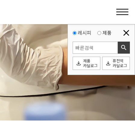
홈
페
이
지
레시피
제품
네
search
비
게
제품
퓨전떡
이
file_download
file_download
카달로그
카달로그
션