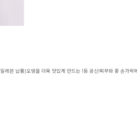
븐일레븐 납품)오뎅을 더욱 맛있게 만드는 1등 공신!찌꾸와 중 손가락