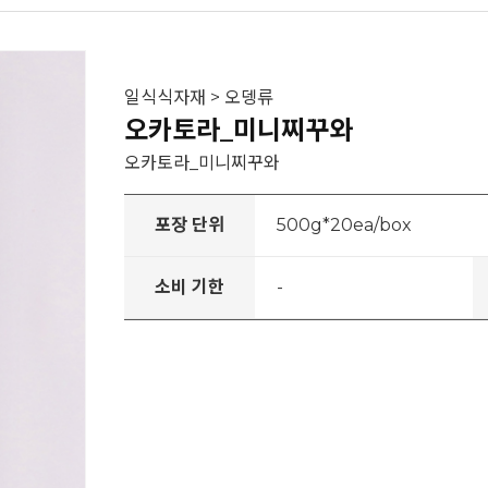
일식식자재 > 오뎅류
오카토라_미니찌꾸와
오카토라_미니찌꾸와
포장 단위
500g*20ea/box
소비 기한
-