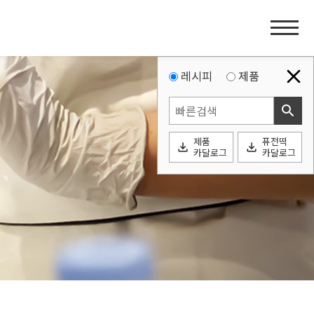
홈
페
이
지
레시피
제품
네
search
비
게
제품
퓨전떡
이
file_download
file_download
카달로그
카달로그
션