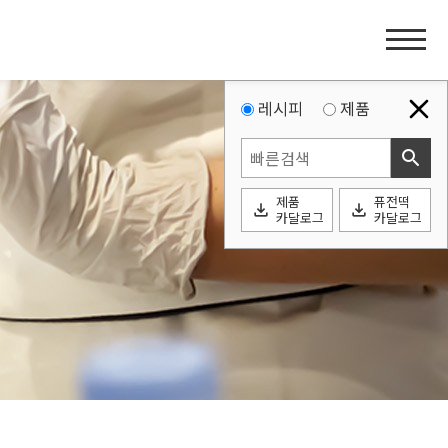
홈
페
이
지
레시피
제품
네
search
비
게
제품
퓨전떡
이
file_download
file_download
카달로그
카달로그
션