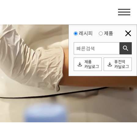
홈
페
이
지
레시피
제품
네
search
비
게
제품
퓨전떡
이
file_download
file_download
카달로그
카달로그
션