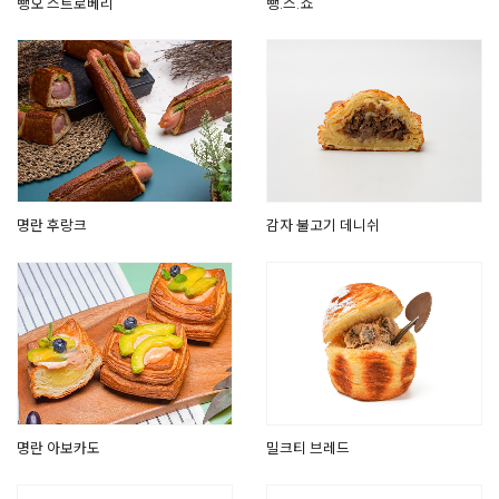
뺑오 스트로베리
뺑.스.쇼
명란 후랑크
감자 불고기 데니쉬
명란 아보카도
밀크티 브레드