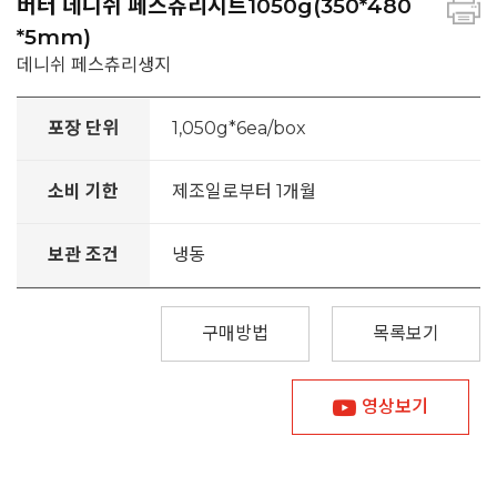
버터 데니쉬 페스츄리시트1050g(350*480
*5mm)
데니쉬 페스츄리생지
포장 단위
1,050g*6ea/box
소비 기한
제조일로부터 1개월
보관 조건
냉동
구매방법
목록보기
영상보기