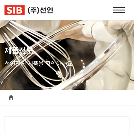
본문 바로가기
홈
페
이
지
네
비
제품정보
게
이
선인만의 제품을 확인하세요
션