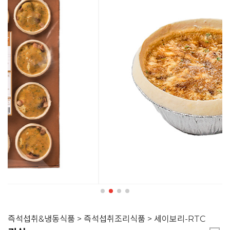
즉석섭취&냉동식품 > 즉석섭취조리식품 > 세이보리-RTC