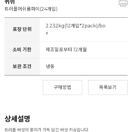
퀴쉬
트러플머쉬룸파이(24개입)
2.232kg(12개입*2pack)/bo
포장 단위
x
소비 기한
제조일로부터 12개월
보관 조건
냉동
구매방법
목록보기
상세설명
트러플 버섯의 풍미가 가득 담긴 버섯 키슈입니다.