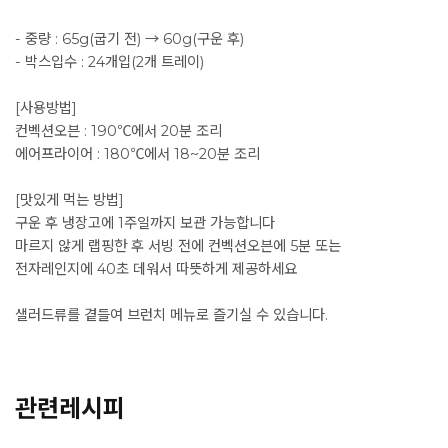
- 중량 : 65g(굽기 전) → 60g(구운 후)
- 박스입수 : 24개입(2개 트레이)
[사용방법]
컨벡션오븐 : 190℃에서 20분 조리
에어프라이어 : 180℃에서 18~20분 조리
[맛있게 먹는 방법]
구운 후 냉장고에 1주일까지 보관 가능합니다
마르지 않게 랩핑한 후 서빙 전에 컨벡션오븐에 5분 또는
전자레인지에 40초 데워서 따뜻하게 제공하세요
샐러드류를 곁들여 브런치 메뉴로 즐기실 수 있습니다.
관련레시피