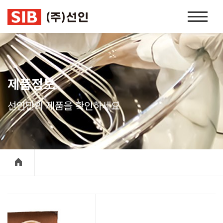
본문 바로가기
홈
페
이
지
네
비
제품정보
게
이
선인만의 제품을 확인하세요
션