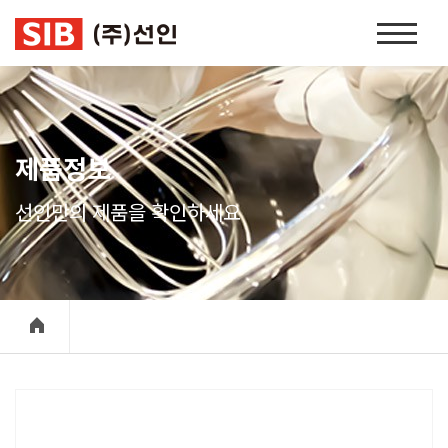
본문 바로가기
홈
페
이
지
네
비
제품정보
게
이
선인만의 제품을 확인하세요
션