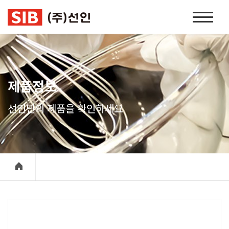
본문 바로가기
홈
페
이
지
네
비
제품정보
게
이
선인만의 제품을 확인하세요
션