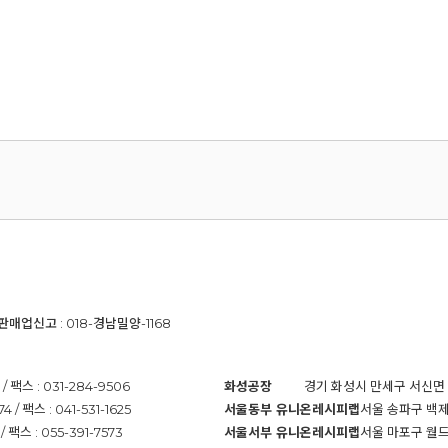
신판매업신고 : 018-경남밀양-1168
팩스 : 031-284-9506
화성공장
경기 화성시 만세구 서신면 바다뜰
 팩스 : 041-531-1625
서울동부 유니온레시피랩
서울 송파구 백제고
팩스 : 055-391-7573
서울서부 유니온레시피랩
서울 마포구 월드컵로