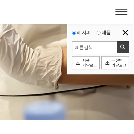
홈
페
이
지
레시피
제품
네
search
비
게
제품
퓨전떡
이
file_download
file_download
카달로그
카달로그
션