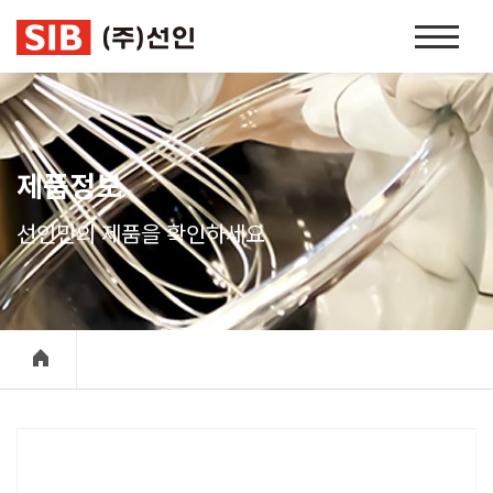
본문 바로가기
홈
페
이
지
네
비
제품정보
게
이
선인만의 제품을 확인하세요
션