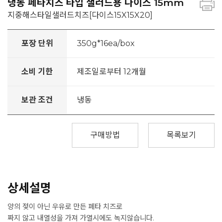
냉동 페타치즈 타입 샐러드용 다이스 15mm
지중해스타일샐러드치즈[다이스15X15X20]
포장 단위
350g*16ea/box
소비 기한
제조일로부터 12개월
보관 조건
냉동
구매방법
목록보기
상세설명
양의 젖이 아닌 우유로 만든 페타 치즈로
짜지 않고 내열성을 가져 가열시에도 녹지않습니다.