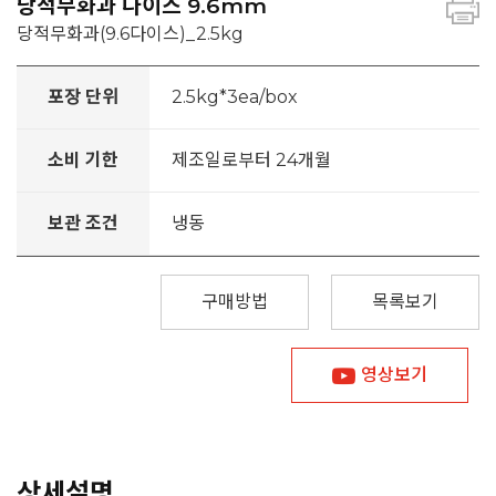
당적무화과 다이스 9.6mm
당적무화과(9.6다이스)_2.5kg
포장 단위
2.5kg*3ea/box
소비 기한
제조일로부터 24개월
보관 조건
냉동
구매방법
목록보기
영상보기
상세설명