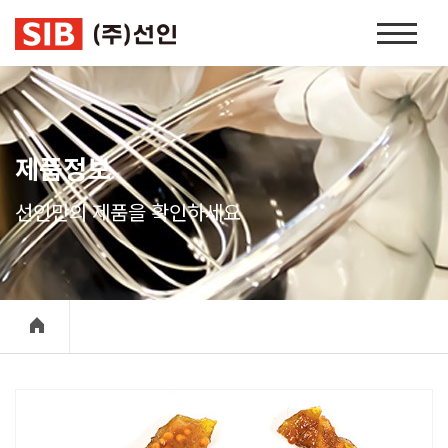
본문 바로가기
홈
페
이
지
네
비
제품정보
게
이
선인만의 제품을 확인하세요
션