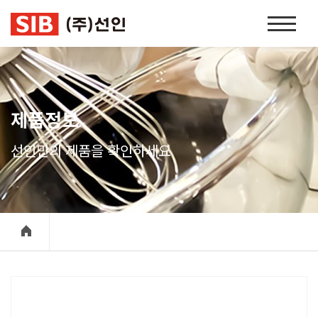
본문 바로가기
홈
페
이
지
네
비
제품정보
게
이
선인만의 제품을 확인하세요
션