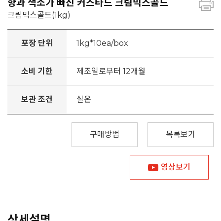
향과 색소가 빠진 커스타드 크림믹스골드
크림믹스골드(1kg)
포장 단위
1kg*10ea/box
소비 기한
제조일로부터 12개월
보관 조건
실온
구매방법
목록보기
영상보기
상세설명