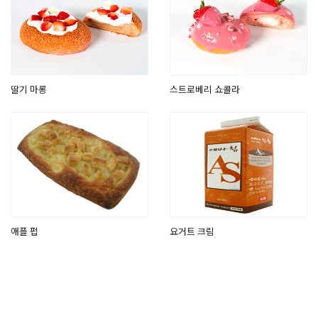
딸기 마롱
스트로베리 쇼콜라
애플 펍
요거트 크림