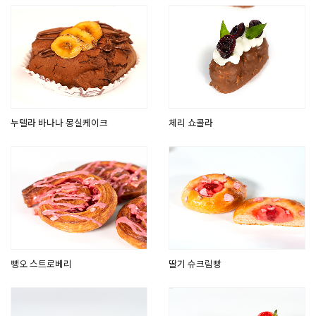
누텔라 바나나 몽실케이크
체리 쇼콜라
뺑오 스트로베리
딸기 슈크림빵