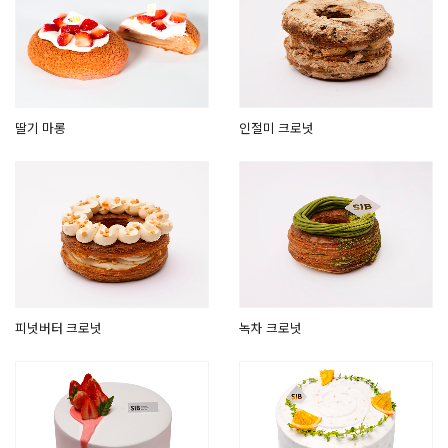
딸기 마롱
인절미 크로넛
피넛버터 크로넛
녹차 크로넛