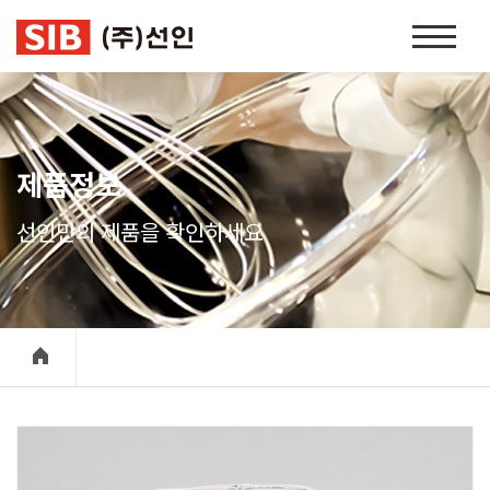
본문 바로가기
홈
페
이
지
네
비
제품정보
게
이
선인만의 제품을 확인하세요
션