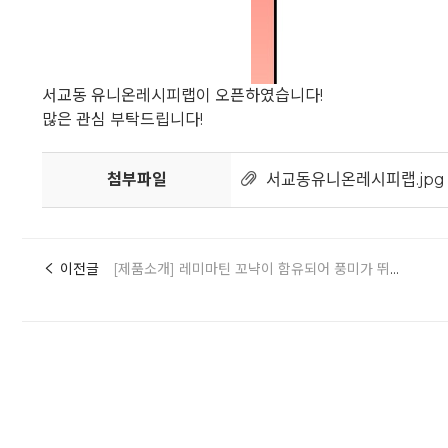
서교동 유니온레시피랩이 오픈하였습니다!
많은 관심 부탁드립니다!
첨부파일
서교동유니온레시피랩.jpg
이전글
[제품소개] 레미마틴 꼬냑이 함유되어 풍미가 뛰어난 아몬드 함량48%의 로마세 마지판