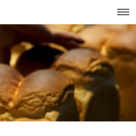
홈
페
이
지
네
비
게
이
션