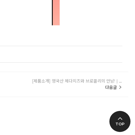
[제품소개] 영국산 체다치즈와 브로콜리의 만남! | 체다브로콜리스프
다음글
TOP