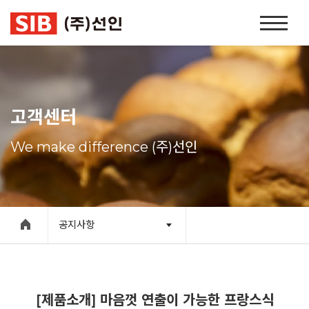
본문 바로가기
홈
페
이
지
네
비
고객센터
게
이
We make difference (주)선인
션
공지사항
[제품소개] 마음껏 연출이 가능한 프랑스식