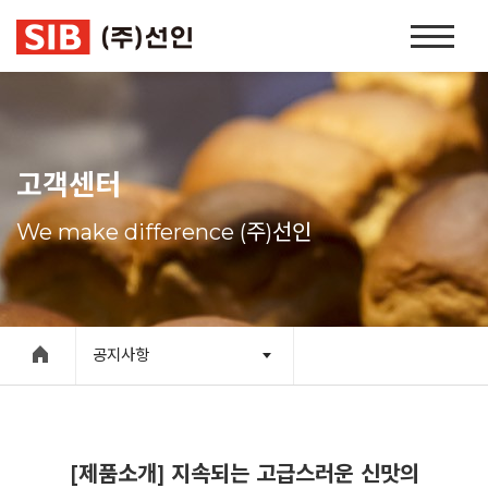
본문 바로가기
홈
페
이
지
네
비
고객센터
게
이
We make difference (주)선인
션
공지사항
[제품소개] 지속되는 고급스러운 신맛의