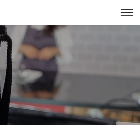
홈
페
이
지
네
비
게
이
션