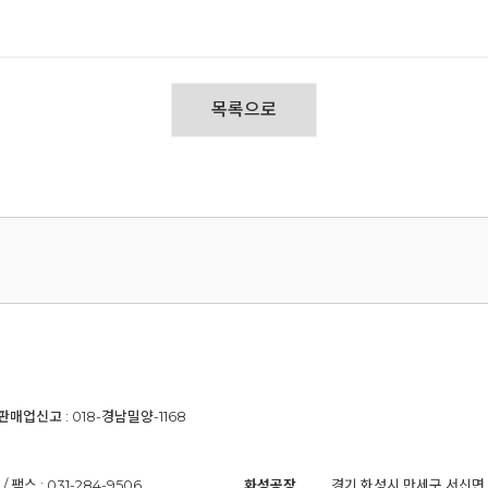
목록으로
신판매업신고 : 018-경남밀양-1168
팩스 : 031-284-9506
화성공장
경기 화성시 만세구 서신면 바다뜰