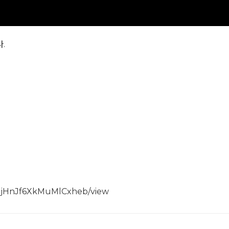
.
Il0jHnJf6XkMuMlCxheb/view